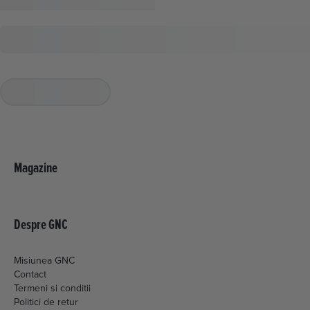
Magazine
Despre GNC
Setari Cookie
Misiunea GNC
Acest site foloseste cookie-uri. O
Contact
parte dintre cookie-uri sunt esențiale
Termeni si conditii
pentru ca anumite secțiuni din site să
Politici de retur
funcționeze și au fost deja setate.